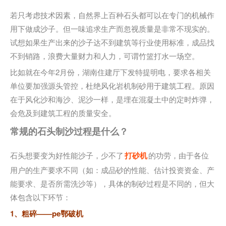
若只考虑技术因素，自然界上百种石头都可以在专门的机械作
用下做成沙子。但一味追求生产而忽视质量是非常不现实的。
试想如果生产出来的沙子达不到建筑等行业使用标准，成品找
不到销路，浪费大量财力和人力，可谓竹篮打水一场空。
比如就在今年2月份，湖南住建厅下发特提明电，要求各相关
单位要加强源头管控，杜绝风化岩机制砂用于建筑工程。原因
在于风化沙和海沙、泥沙一样，是埋在混凝土中的定时炸弹，
会危及到建筑工程的质量安全。
常规的石头制沙过程是什么？
石头想要变为好性能沙子，少不了
打砂机
的功劳，由于各位
用户的生产要求不同（如：成品砂的性能、估计投资资金、产
能要求、是否所需洗沙等），具体的制砂过程是不同的，但大
体包含以下环节：
1、粗碎——pe鄂破机