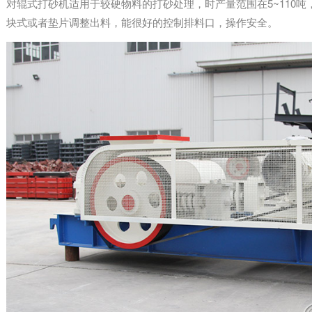
对辊式打砂机适用于较硬物料的打砂处理，时产量范围在5~110吨，
块式或者垫片调整出料，能很好的控制排料口，操作安全。